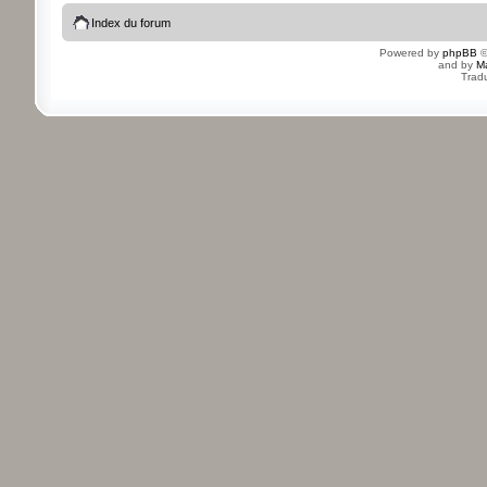
Index du forum
Powered by
phpBB
©
and by
M
Tradu